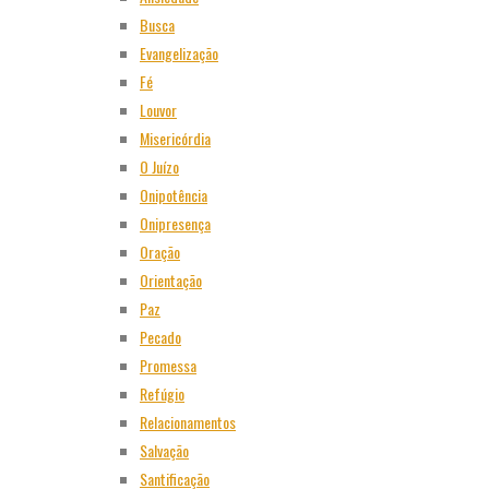
Busca
Evangelização
Fé
Louvor
Misericórdia
O Juízo
Onipotência
Onipresença
Oração
Orientação
Paz
Pecado
Promessa
Refúgio
Relacionamentos
Salvação
Santificação