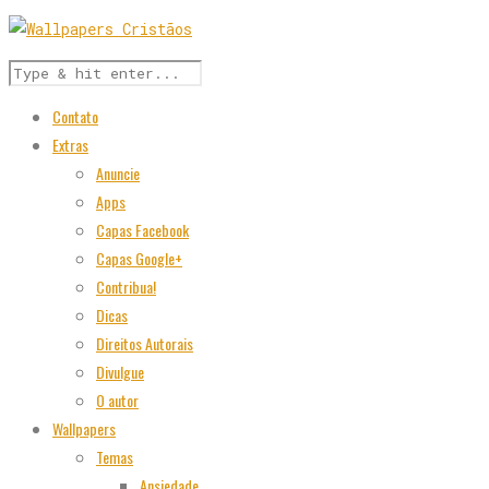
Contato
Extras
Anuncie
Apps
Capas Facebook
Capas Google+
Contribua!
Dicas
Direitos Autorais
Divulgue
O autor
Wallpapers
Temas
Ansiedade