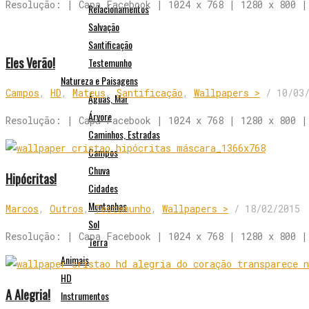
Resolução: | Capa Facebook | 1024 x 768 | 1280 x 800 |
Relacionamentos
Salvação
Santificação
Eles Verão!
Testemunho
Natureza e Paisagens
Campos
,
HD
,
Mateus
,
Santificação
,
Wallpapers >
/
10/03
Águas, Mar
Árvore
Resolução: | Capa Facebook | 1024 x 768 | 1280 x 800 |
Caminhos, Estradas
Campos
Chuva
Hipócritas!
Cidades
Montanhas
Marcos
,
Outros
,
Testemunho
,
Wallpapers >
/
18/02/2015
Sol
Resolução: | Capa Facebook | 1024 x 768 | 1280 x 800 |
Terra
Animais
HD
A Alegria!
Instrumentos