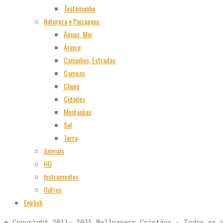
Testemunho
Natureza e Paisagens
Águas, Mar
Árvore
Caminhos, Estradas
Campos
Chuva
Cidades
Montanhas
Sol
Terra
Animais
HD
Instrumentos
Outros
English
© Copyright 2011- 2025 Wallpapers Cristãos - Todos os 