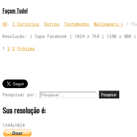
Façam Tudo!
HD
,
I Coríntios
,
Outros
,
Testemunho
,
Wallpapers >
/
15
Resolução: | Capa Facebook | 1024 x 768 | 1280 x 800 |
1
2
3
Próximo
Pesquisar por:
Sua resolução é:
1344x1024