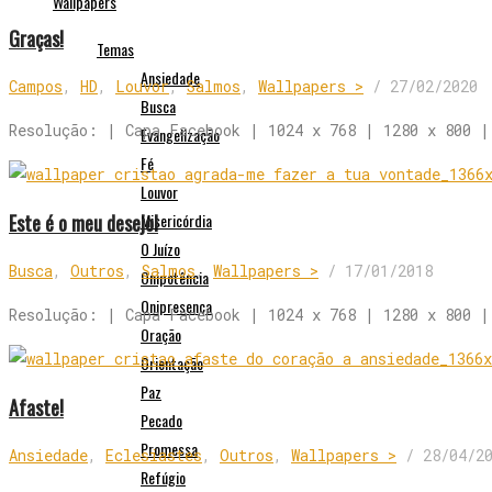
Wallpapers
Graças!
Temas
Ansiedade
Campos
,
HD
,
Louvor
,
Salmos
,
Wallpapers >
/
27/02/2020
Busca
Resolução: | Capa Facebook | 1024 x 768 | 1280 x 800 |
Evangelização
Fé
Louvor
Este é o meu desejo!
Misericórdia
O Juízo
Busca
,
Outros
,
Salmos
,
Wallpapers >
/
17/01/2018
Onipotência
Onipresença
Resolução: | Capa Facebook | 1024 x 768 | 1280 x 800 |
Oração
Orientação
Paz
Afaste!
Pecado
Promessa
Ansiedade
,
Eclesiastes
,
Outros
,
Wallpapers >
/
28/04/2
Refúgio