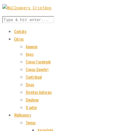
Contato
Extras
Anuncie
Apps
Capas Facebook
Capas Google+
Contribua!
Dicas
Direitos Autorais
Divulgue
O autor
Wallpapers
Temas
Ansiedade