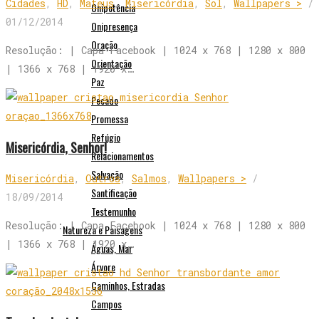
Cidades
,
HD
,
Mateus
,
Misericórdia
,
Sol
,
Wallpapers >
/
Onipotência
01/12/2014
Onipresença
Oração
Resolução: | Capa Facebook | 1024 x 768 | 1280 x 800
Orientação
| 1366 x 768 | 1920 x…
Paz
Pecado
Promessa
Refúgio
Misericórdia, Senhor!
Relacionamentos
Salvação
Misericórdia
,
Outros
,
Salmos
,
Wallpapers >
/
Santificação
18/09/2014
Testemunho
Resolução: | Capa Facebook | 1024 x 768 | 1280 x 800
Natureza e Paisagens
| 1366 x 768 | 1920 x…
Águas, Mar
Árvore
Caminhos, Estradas
Campos