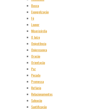
Busca
Evangelização
Fé
Louvor
Misericórdia
O Juízo
Onipotência
Onipresença
Oração
Orientação
Paz
Pecado
Promessa
Refúgio
Relacionamentos
Salvação
Santificação