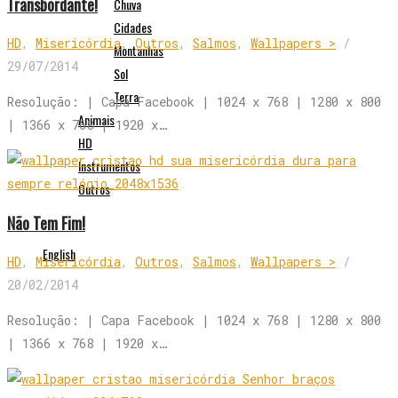
Transbordante!
Chuva
Cidades
HD
,
Misericórdia
,
Outros
,
Salmos
,
Wallpapers >
/
Montanhas
29/07/2014
Sol
Terra
Resolução: | Capa Facebook | 1024 x 768 | 1280 x 800
Animais
| 1366 x 768 | 1920 x…
HD
Instrumentos
Outros
Não Tem Fim!
English
HD
,
Misericórdia
,
Outros
,
Salmos
,
Wallpapers >
/
20/02/2014
Resolução: | Capa Facebook | 1024 x 768 | 1280 x 800
| 1366 x 768 | 1920 x…