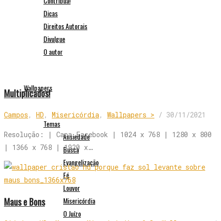
Contribua!
Dicas
Direitos Autorais
Divulgue
O autor
Wallpapers
Multiplicados!
Campos
,
HD
,
Misericórdia
,
Wallpapers >
/
30/11/2021
Temas
Resolução: | Capa Facebook | 1024 x 768 | 1280 x 800
Ansiedade
| 1366 x 768 | 1920 x…
Busca
Evangelização
Fé
Louvor
Maus e Bons
Misericórdia
O Juízo