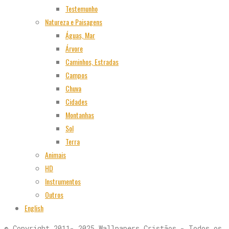
Testemunho
Natureza e Paisagens
Águas, Mar
Árvore
Caminhos, Estradas
Campos
Chuva
Cidades
Montanhas
Sol
Terra
Animais
HD
Instrumentos
Outros
English
© Copyright 2011- 2025 Wallpapers Cristãos - Todos os