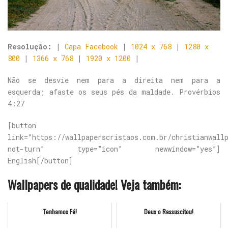
Resolução:
|
Capa Facebook
|
1024 x 768
|
1280 x
800
|
1366 x 768
|
1920 x 1200
|
Não se desvie nem para a direita nem para a
esquerda; afaste os seus pés da maldade. Provérbios
4:27
[button
link=”https://wallpaperscristaos.com.br/christianwall
not-turn” type=”icon” newwindow=”yes”]
English[/button]
Wallpapers de qualidade! Veja também:
Tenhamos Fé!
Deus o Ressuscitou!