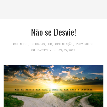
Não se Desvie!
CAMINHOS, ESTRADAS
,
HD
,
ORIENTAÇÃO
,
PROVÉRBIOS
,
WALLPAPERS >
-
03/05/2013