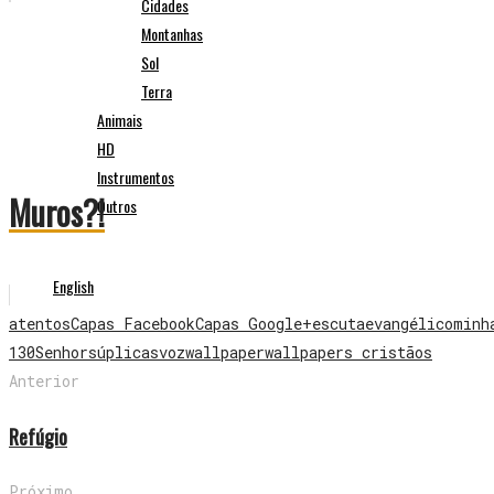
Cidades
Montanhas
Sol
Terra
Animais
HD
Instrumentos
Muros?!
Outros
English
atentos
Capas Facebook
Capas Google+
escuta
evangélico
minh
130
Senhor
súplicas
voz
wallpaper
wallpapers cristãos
Anterior
Refúgio
Próximo