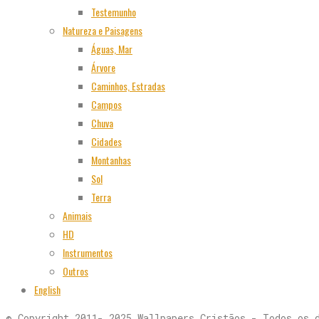
Testemunho
Natureza e Paisagens
Águas, Mar
Árvore
Caminhos, Estradas
Campos
Chuva
Cidades
Montanhas
Sol
Terra
Animais
HD
Instrumentos
Outros
English
© Copyright 2011- 2025 Wallpapers Cristãos - Todos os 