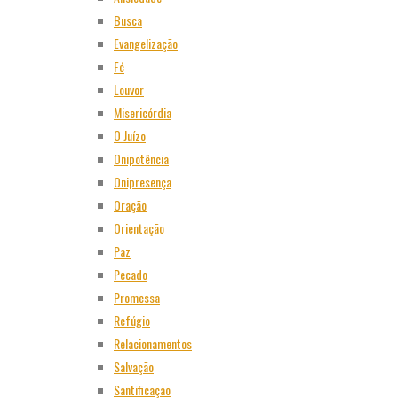
Busca
Evangelização
Fé
Louvor
Misericórdia
O Juízo
Onipotência
Onipresença
Oração
Orientação
Paz
Pecado
Promessa
Refúgio
Relacionamentos
Salvação
Santificação