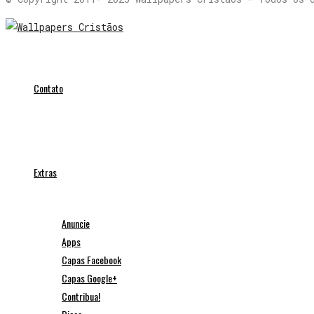
Contato
Extras
Anuncie
Apps
Capas Facebook
Capas Google+
Contribua!