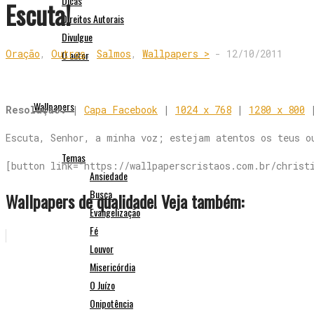
Dicas
Escuta!
Direitos Autorais
Divulgue
Oração
,
Outros
,
Salmos
,
Wallpapers >
-
12/10/2011
O autor
Wallpapers
Resolução:
|
Capa Facebook
|
1024 x 768
|
1280 x 800
Escuta, Senhor, a minha voz; estejam atentos os teus o
Temas
[button link=”https://wallpaperscristaos.com.br/christ
Ansiedade
Busca
Wallpapers de qualidade! Veja também:
Evangelização
Fé
Louvor
Misericórdia
O Juízo
Onipotência