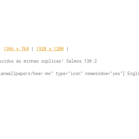
|
1366 x 768
|
1920 x 1200
|
uvidos às minhas súplicas! Salmos 130:2
ianwallpapers/hear-me” type=”icon” newwindow=”yes”] Engl