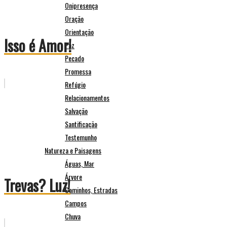
Onipresença
Oração
Orientação
Isso é Amor!
Paz
Pecado
Promessa
Refúgio
Relacionamentos
Salvação
Santificação
Testemunho
Natureza e Paisagens
Águas, Mar
Árvore
Trevas? Luz!
Caminhos, Estradas
Campos
Chuva