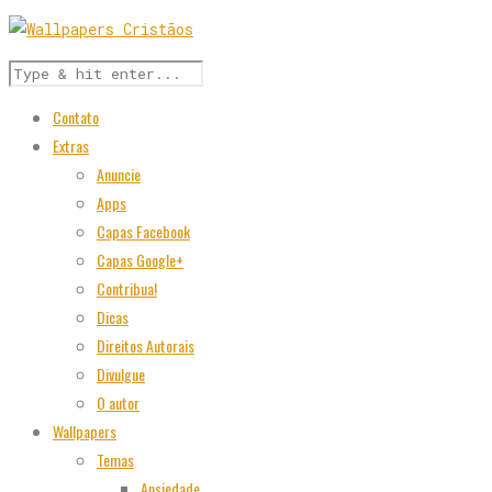
Contato
Extras
Anuncie
Apps
Capas Facebook
Capas Google+
Contribua!
Dicas
Direitos Autorais
Divulgue
O autor
Wallpapers
Temas
Ansiedade