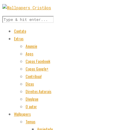
Contato
Extras
Anuncie
Apps
Capas Facebook
Capas Google+
Contribua!
Dicas
Direitos Autorais
Divulgue
O autor
Wallpapers
Temas
Ansiedade