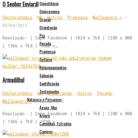
O Senhor Enviará!
Onipotência
Onipresença
Deuteronômio
,
HD
,
Outros
,
Promessa
,
Wallpapers >
/
Oração
03/04/2013
Orientação
Paz
Resolução: | Capa Facebook | 1024 x 768 | 1280 x 800
Pecado
| 1366 x 768 | 1920 x…
Promessa
Refúgio
Relacionamentos
Salvação
Armadilha!
Santificação
Testemunho
Deuteronômio
,
HD
,
Orientação
,
Outros
,
Pecado
,
Natureza e Paisagens
Wallpapers >
/
06/02/2013
Águas, Mar
Resolução: | Capa Facebook | 1024 x 768 | 1280 x 800
Árvore
| 1366 x 768 | 1920 x…
Caminhos, Estradas
Campos