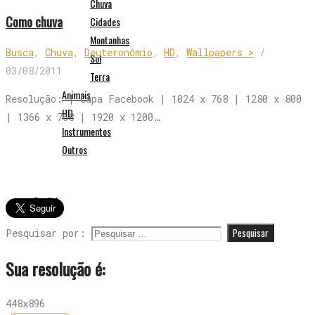
Chuva
Como chuva
Cidades
Montanhas
Busca
,
Chuva
,
Deuteronômio
,
HD
,
Wallpapers >
/
Sol
03/08/2011
Terra
Animais
Resolução: | Capa Facebook | 1024 x 768 | 1280 x 800
HD
| 1366 x 768 | 1920 x 1200…
Instrumentos
Outros
English
Pesquisar por:
Sua resolução é:
448x896