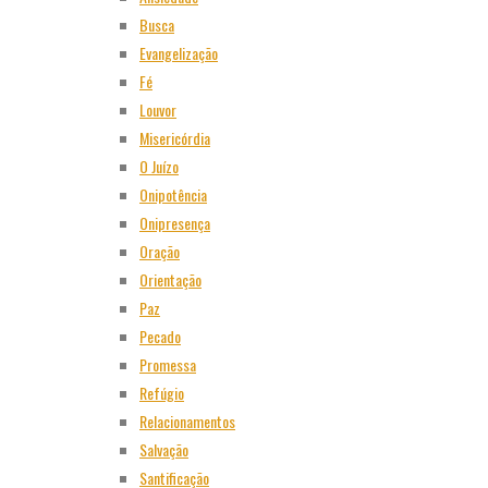
Busca
Evangelização
Fé
Louvor
Misericórdia
O Juízo
Onipotência
Onipresença
Oração
Orientação
Paz
Pecado
Promessa
Refúgio
Relacionamentos
Salvação
Santificação