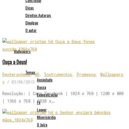
Contribua!
Dicas
Direitos Autorais
Divulgue
O autor
Wallpapers
Ouça a Deus!
Temas
Deuteronômio
,
HD
,
Instrumentos
,
Promessa
,
Wallpapers
Ansiedade
>
/
03/06/2015
Busca
Resolução: | Capa Facebook | 1024 x 768 | 1280 x 800
Evangelização
| 1366 x 768 | 1920 x…
Fé
Louvor
Misericórdia
O Juízo