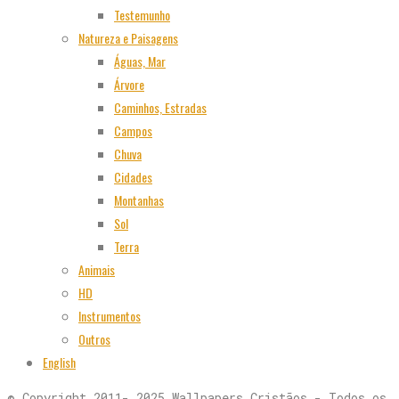
Testemunho
Natureza e Paisagens
Águas, Mar
Árvore
Caminhos, Estradas
Campos
Chuva
Cidades
Montanhas
Sol
Terra
Animais
HD
Instrumentos
Outros
English
© Copyright 2011- 2025 Wallpapers Cristãos - Todos os