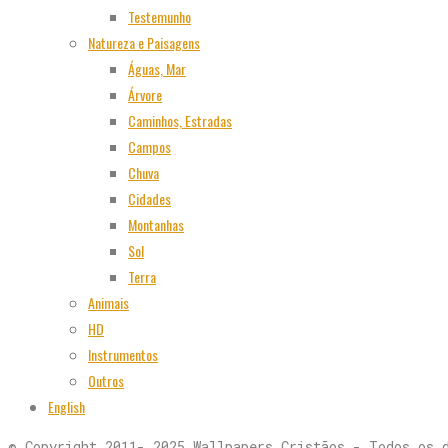
Testemunho
Natureza e Paisagens
Águas, Mar
Árvore
Caminhos, Estradas
Campos
Chuva
Cidades
Montanhas
Sol
Terra
Animais
HD
Instrumentos
Outros
English
© Copyright 2011- 2025 Wallpapers Cristãos - Todos os 