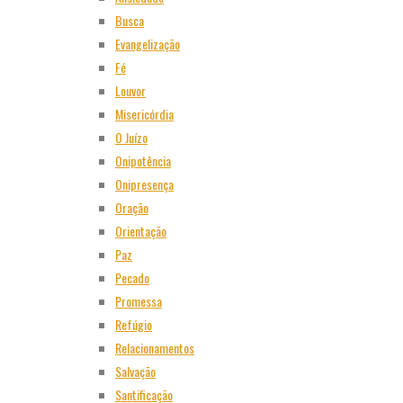
Busca
Evangelização
Fé
Louvor
Misericórdia
O Juízo
Onipotência
Onipresença
Oração
Orientação
Paz
Pecado
Promessa
Refúgio
Relacionamentos
Salvação
Santificação