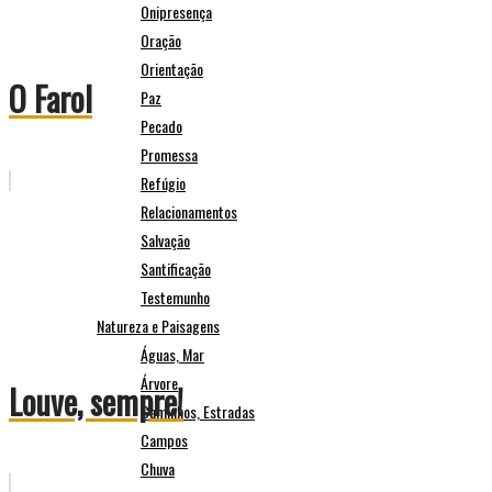
Onipresença
Oração
Orientação
O Farol
Paz
Pecado
Promessa
Refúgio
Relacionamentos
Salvação
Santificação
Testemunho
Natureza e Paisagens
Águas, Mar
Árvore
Louve, sempre!
Caminhos, Estradas
Campos
Chuva