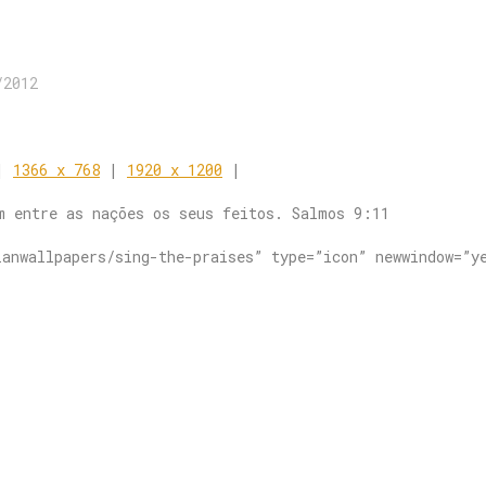
/2012
|
1366 x 768
|
1920 x 1200
|
m entre as nações os seus feitos. Salmos 9:11
ianwallpapers/sing-the-praises” type=”icon” newwindow=”y