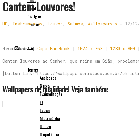
Dicas
Cantem Louvores!
Direitos Autorais
Divulgue
HD
,
Instrumentos
,
Louvor
,
Salmos
,
Wallpapers >
-
12/12
O autor
Wallpapers
Resolução:
|
Capa Facebook
|
1024 x 768
|
1280 x 800
Cantem louvores ao Senhor, que reina em Sião; proclame
Temas
[button link=”https://wallpaperscristaos.com.br/christ
Ansiedade
Busca
Wallpapers de qualidade! Veja também:
Evangelização
Fé
Louvor
Misericórdia
O Juízo
Onipotência