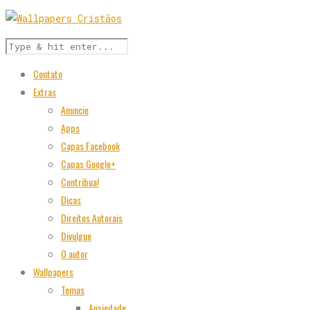
Contato
Extras
Anuncie
Apps
Capas Facebook
Capas Google+
Contribua!
Dicas
Direitos Autorais
Divulgue
O autor
Wallpapers
Temas
Ansiedade