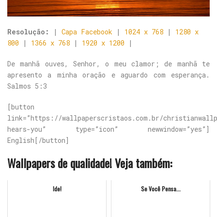
Resolução:
|
Capa Facebook
|
1024 x 768
|
1280 x
800
|
1366 x 768
|
1920 x 1200
|
De manhã ouves, Senhor, o meu clamor; de manhã te
apresento a minha oração e aguardo com esperança.
Salmos 5:3
[button
link=”https://wallpaperscristaos.com.br/christianwall
hears-you” type=”icon” newwindow=”yes”]
English[/button]
Wallpapers de qualidade! Veja também:
Ide!
Se Você Pensa...