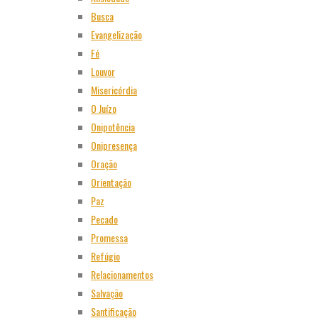
Busca
Evangelização
Fé
Louvor
Misericórdia
O Juízo
Onipotência
Onipresença
Oração
Orientação
Paz
Pecado
Promessa
Refúgio
Relacionamentos
Salvação
Santificação