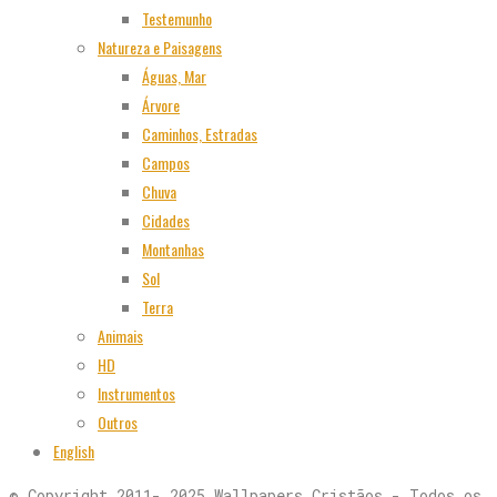
Testemunho
Natureza e Paisagens
Águas, Mar
Árvore
Caminhos, Estradas
Campos
Chuva
Cidades
Montanhas
Sol
Terra
Animais
HD
Instrumentos
Outros
English
© Copyright 2011- 2025 Wallpapers Cristãos - Todos os