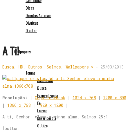
Contribua!
Dicas
Direitos Autorais
Divulgue
O autor
A Ti!
Wallpapers
Busca
,
HD
,
Outros
,
Salmos
,
Wallpapers >
-
25/03/2013
Temas
Ansiedade
Busca
Evangelização
Resolução:
|
Capa Facebook
|
1024 x 768
|
1280 x 800
Fé
|
1366 x 768
|
1920 x 1200
|
Louvor
A ti, Senhor, elevo a minha alma. Salmos 25:1
Misericórdia
O Juízo
[button