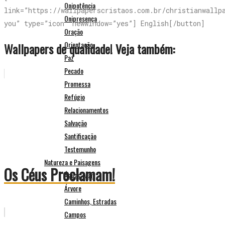
Onipotência
link=”https://wallpaperscristaos.com.br/christianwallp
Onipresença
you” type=”icon” newwindow=”yes”] English[/button]
Oração
Orientação
Wallpapers de qualidade! Veja também:
Paz
Pecado
Promessa
Refúgio
Relacionamentos
Salvação
Santificação
Testemunho
Natureza e Paisagens
Os Céus Proclamam!
Águas, Mar
Árvore
Caminhos, Estradas
Campos