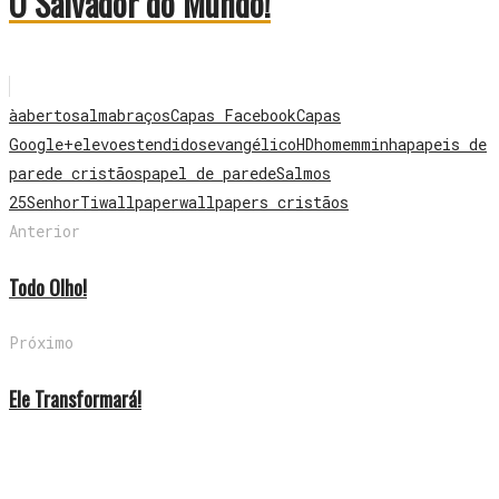
O Salvador do Mundo!
à
abertos
alma
braços
Capas Facebook
Capas
Google+
elevo
estendidos
evangélico
HD
homem
minha
papeis de
parede cristãos
papel de parede
Salmos
25
Senhor
Ti
wallpaper
wallpapers cristãos
Anterior
Todo Olho!
Próximo
Ele Transformará!