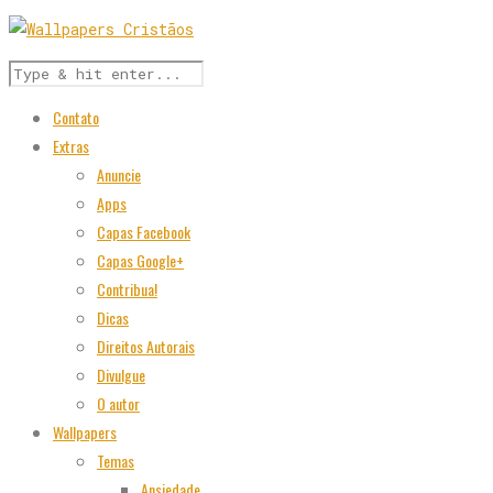
Contato
Extras
Anuncie
Apps
Capas Facebook
Capas Google+
Contribua!
Dicas
Direitos Autorais
Divulgue
O autor
Wallpapers
Temas
Ansiedade