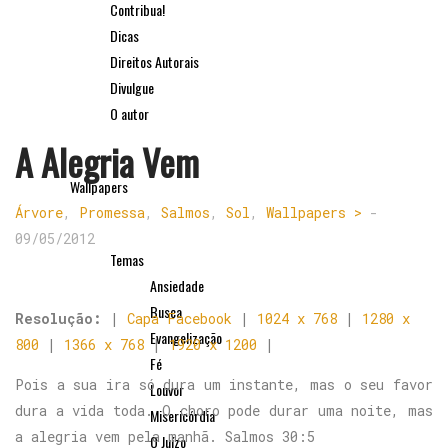
Contribua!
Dicas
Direitos Autorais
Divulgue
O autor
A Alegria Vem
Wallpapers
Árvore
,
Promessa
,
Salmos
,
Sol
,
Wallpapers >
-
09/05/2012
Temas
Ansiedade
Busca
Resolução:
|
Capa Facebook
|
1024 x 768
|
1280 x
Evangelização
800
|
1366 x 768
|
1920 x 1200
|
Fé
Pois a sua ira só dura um instante, mas o seu favor
Louvor
dura a vida toda. O choro pode durar uma noite, mas
Misericórdia
a alegria vem pela manhã. Salmos 30:5
O Juízo