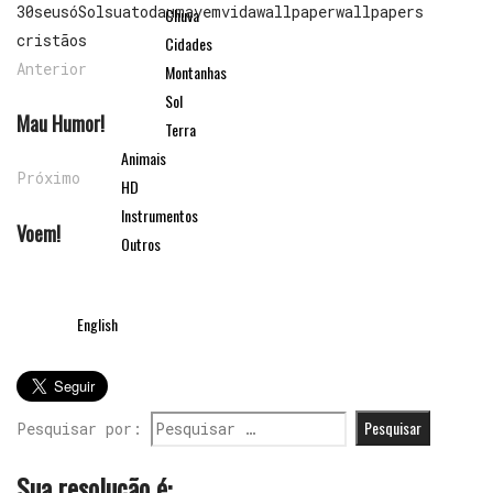
30
seu
só
Sol
sua
toda
uma
vem
vida
wallpaper
wallpapers
Chuva
cristãos
Cidades
Anterior
Montanhas
Sol
Mau Humor!
Terra
Animais
Próximo
HD
Instrumentos
Voem!
Outros
English
Pesquisar por:
Sua resolução é: