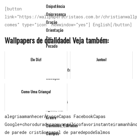
Onipotência
[button
Onipresença
link=”https://wallpaperscristaos.com.br/christianwall
Oração
comes” type=”icon” newwindow=”yes”] English[/button]
Orientação
Wallpapers de qualidade! Veja também:
Paz
Pecado
Promessa
Ele Diz!
Juntos!
Refúgio
Relacionamentos
Salvação
Santificação
Como Uma Criança!
Testemunho
Natureza e Paisagens
Águas, Mar
alegria
amanhecer
Árvore
Capas Facebook
Capas
Árvore
Google+
choro
dura
durar
evangélico
favor
instante
ira
manhã
n
Caminhos, Estradas
de parede cristãos
papel de parede
pode
Salmos
Campos