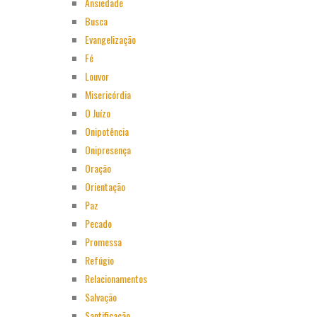
Ansiedade
Busca
Evangelização
Fé
Louvor
Misericórdia
O Juízo
Onipotência
Onipresença
Oração
Orientação
Paz
Pecado
Promessa
Refúgio
Relacionamentos
Salvação
Santificação