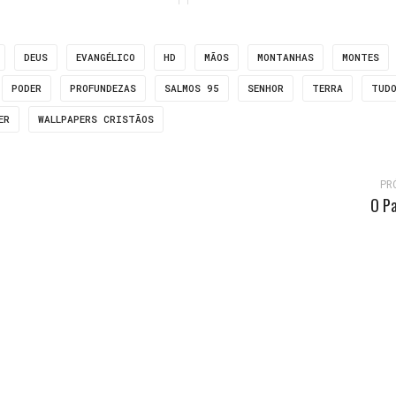
DEUS
EVANGÉLICO
HD
MÃOS
MONTANHAS
MONTES
PODER
PROFUNDEZAS
SALMOS 95
SENHOR
TERRA
TUD
ER
WALLPAPERS CRISTÃOS
PR
O Pa