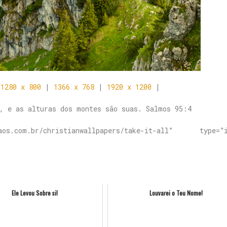
|
1280 x 800
|
1366 x 768
|
1920 x 1200
|
, e as alturas dos montes são suas. Salmos 95:4
os.com.br/christianwallpapers/take-it-all” type=”i
Ele Levou Sobre si!
Louvarei o Teu Nome!