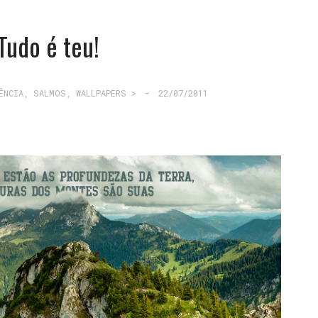
Tudo é teu!
ÊNCIA
,
SALMOS
,
WALLPAPERS >
-
22/07/2011