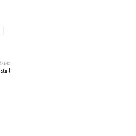
O
ÓXIMO
stor!