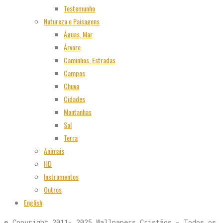
Testemunho
Natureza e Paisagens
Águas, Mar
Árvore
Caminhos, Estradas
Campos
Chuva
Cidades
Montanhas
Sol
Terra
Animais
HD
Instrumentos
Outros
English
© Copyright 2011- 2025 Wallpapers Cristãos - Todos os