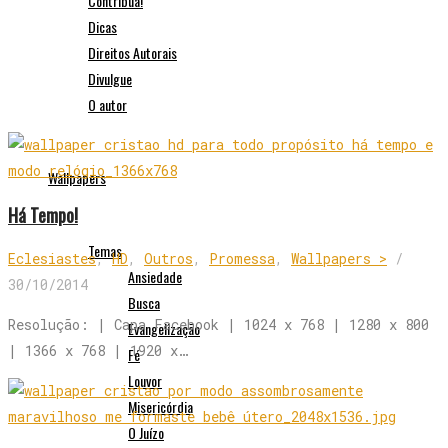
Contribua!
Dicas
Direitos Autorais
Divulgue
O autor
Wallpapers
Há Tempo!
Temas
Eclesiastes
,
HD
,
Outros
,
Promessa
,
Wallpapers >
/
Ansiedade
30/10/2014
Busca
Resolução: | Capa Facebook | 1024 x 768 | 1280 x 800
Evangelização
| 1366 x 768 | 1920 x…
Fé
Louvor
Misericórdia
O Juízo