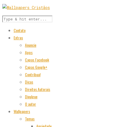
Contato
Extras
Anuncie
Apps
Capas Facebook
Capas Google+
Contribua!
Dicas
Direitos Autorais
Divulgue
O autor
Wallpapers
Temas
Ansiedade