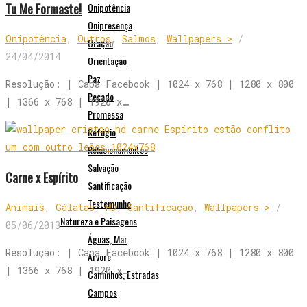
Tu Me Formaste!
Onipotência
Onipresença
Onipotência
,
Outros
,
Salmos
,
Wallpapers >
/
Oração
24/04/2014
Orientação
Paz
Resolução: | Capa Facebook | 1024 x 768 | 1280 x 800
Pecado
| 1366 x 768 | 1920 x…
Promessa
Refúgio
Relacionamentos
Salvação
Carne x Espírito
Santificação
Testemunho
Animais
,
Gálatas
,
HD
,
Santificação
,
Wallpapers >
/
Natureza e Paisagens
05/06/2013
Águas, Mar
Resolução: | Capa Facebook | 1024 x 768 | 1280 x 800
Árvore
| 1366 x 768 | 1920 x…
Caminhos, Estradas
Campos