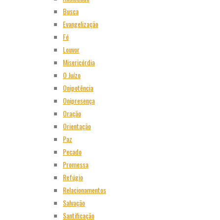
Busca
Evangelização
Fé
Louvor
Misericórdia
O Juízo
Onipotência
Onipresença
Oração
Orientação
Paz
Pecado
Promessa
Refúgio
Relacionamentos
Salvação
Santificação