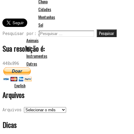
Chuva
Cidades
Montanhas
Sol
Terra
Pesquisar por:
Animais
Sua resolução é:
HD
Instrumentos
448x896
Outros
English
Arquivos
Arquivos
Dicas