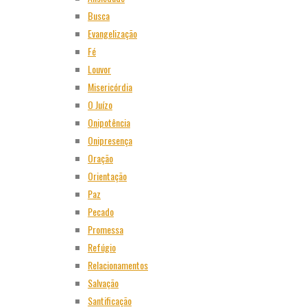
Busca
Evangelização
Fé
Louvor
Misericórdia
O Juízo
Onipotência
Onipresença
Oração
Orientação
Paz
Pecado
Promessa
Refúgio
Relacionamentos
Salvação
Santificação