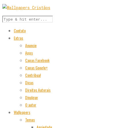
Contato
Extras
Anuncie
Apps
Capas Facebook
Capas Google+
Contribua!
Dicas
Direitos Autorais
Divulgue
O autor
Wallpapers
Temas
Ansiedade