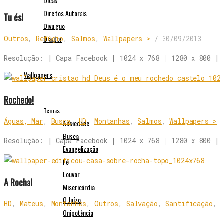
Dicas
Direitos Autorais
Tu és!
Divulgue
O autor
Outros
,
Refúgio
,
Salmos
,
Wallpapers >
/
30/09/2013
Resolução: | Capa Facebook | 1024 x 768 | 1280 x 800 |
Wallpapers
Rochedo!
Temas
Águas, Mar
,
Busca
,
HD
,
Montanhas
,
Salmos
,
Wallpapers >
Ansiedade
Busca
Resolução: | Capa Facebook | 1024 x 768 | 1280 x 800 |
Evangelização
Fé
Louvor
A Rocha!
Misericórdia
O Juízo
HD
,
Mateus
,
Montanhas
,
Outros
,
Salvação
,
Santificação
Onipotência