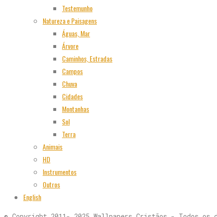
Testemunho
Natureza e Paisagens
Águas, Mar
Árvore
Caminhos, Estradas
Campos
Chuva
Cidades
Montanhas
Sol
Terra
Animais
HD
Instrumentos
Outros
English
© Copyright 2011- 2025 Wallpapers Cristãos - Todos os 