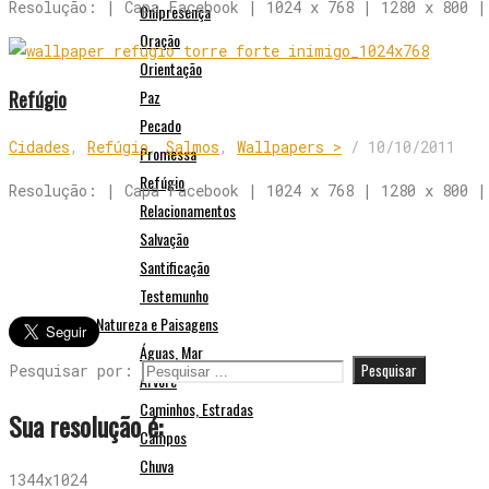
Resolução: | Capa Facebook | 1024 x 768 | 1280 x 800 |
Onipresença
Oração
Orientação
Refúgio
Paz
Pecado
Cidades
,
Refúgio
,
Salmos
,
Wallpapers >
/
10/10/2011
Promessa
Refúgio
Resolução: | Capa Facebook | 1024 x 768 | 1280 x 800 |
Relacionamentos
Salvação
Santificação
Testemunho
Natureza e Paisagens
Águas, Mar
Pesquisar por:
Árvore
Caminhos, Estradas
Sua resolução é:
Campos
Chuva
1344x1024