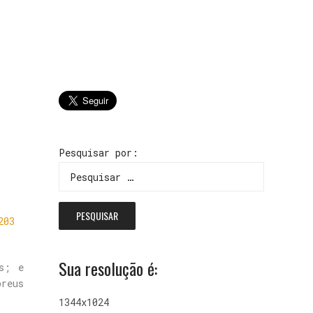
Pesquisar por:
203
Sua resolução é:
s; e
breus
1344x1024