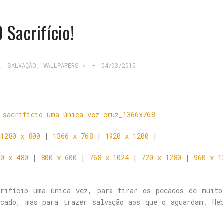
 Sacrifício!
S
,
SALVAÇÃO
,
WALLPAPERS >
-
04/03/2015
|
1280 x 800
|
1366 x 768
|
1920 x 1200
|
00 x 480
|
800 x 600
|
768 x 1024
|
720 x 1280
|
960 x 1
crifício uma única vez, para tirar os pecados de muito
ecado, mas para trazer salvação aos que o aguardam. He