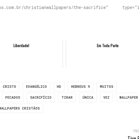
s.com.br/christianwallpapers/the-sacrifice” type=”i
Liberdade!
Em Toda Parte
CRISTO
EVANGÉLICO
HD
HEBREUS 9
MUITOS
PECADOS
SACRIFÍCIO
TIRAR
ÚNICA
VEZ
WALLPAPER
WALLPAPERS CRISTÃOS
PR
Tive 