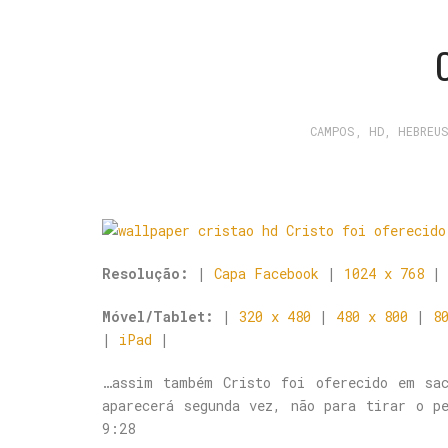
O
CAMPOS
,
HD
,
HEBREU
Resolução:
|
Capa Facebook
|
1024 x 768
Móvel/Tablet:
|
320 x 480
|
480 x 800
|
8
|
iPad
|
…assim também Cristo foi oferecido em sa
aparecerá segunda vez, não para tirar o p
9:28