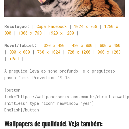
Resolução:
|
Capa Facebook
|
1024 x 768
|
1280 x
800
|
1366 x 768
|
1920 x 1200
|
Móvel/Tablet:
|
320 x 480
|
480 x 800
|
800 x 480
|
800 x 600
|
768 x 1024
|
720 x 1280
|
960 x 1203
|
iPad
|
A preguiça leva ao sono profundo, e o preguiçoso
passa fome. Provérbios 19:15
[button
link=”https://wallpaperscristaos.com.br/christianwall
shiftless” type=”icon” newwindow=”yes”]
English[/button]
Wallpapers de qualidade! Veja também: