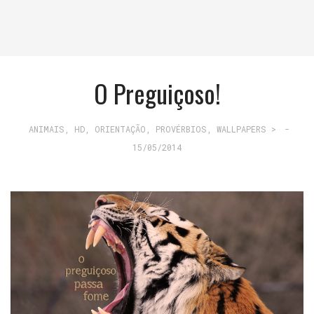
O Preguiçoso!
ANIMAIS
,
HD
,
ORIENTAÇÃO
,
PROVÉRBIOS
,
WALLPAPERS >
-
15/05/2014