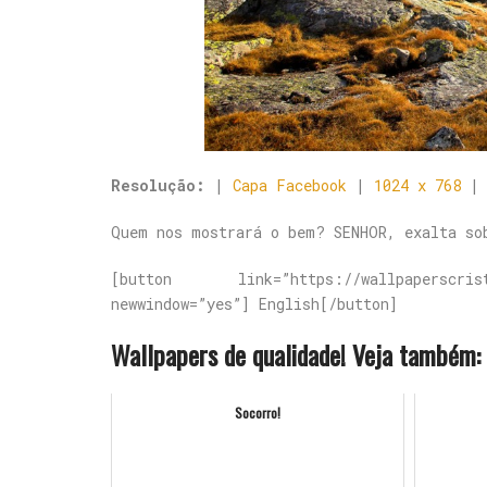
Resolução:
|
Capa Facebook
|
1024 x 768
Quem nos mostrará o bem? SENHOR, exalta so
[button link=”https://wallpaperscrist
newwindow=”yes”] English[/button]
Wallpapers de qualidade! Veja também:
Socorro!