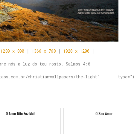
|
1280 x 800
|
1366 x 768
|
1920 x 1200
|
bre nós a luz do teu rosto. Salmos 4:6
aos.com.br/christianwallpapers/the-light” type=”i
O Amor Não Faz Mal!
O Seu Amor