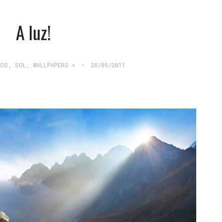
A luz!
MOS
,
SOL
,
WALLPAPERS >
-
28/09/2011