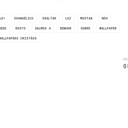
LE+
EVANGÉLICO
EXALTAR
LUZ
MOSTAR
NÓS
REDE
ROSTO
SALMOS 4
SENHOR
SOBRE
WALLPAPER
WALLPAPERS CRISTÃOS
PR
O 