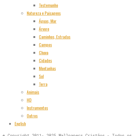
Testemunho
Natureza e Paisagens
Águas, Mar
Árvore
Caminhos, Estradas
Campos
Chuva
Cidades
Montanhas
Sol
Terra
Animais
HD
Instrumentos
Outros
English
© Copyright 2011- 2025 Wallpapers Cristãos - Todos os