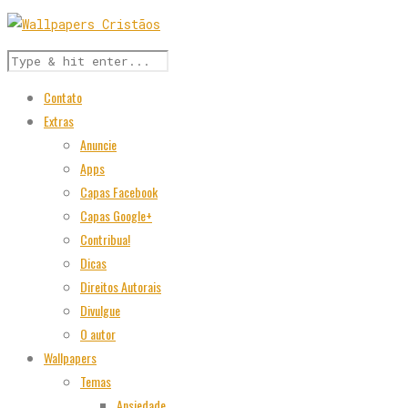
Contato
Extras
Anuncie
Apps
Capas Facebook
Capas Google+
Contribua!
Dicas
Direitos Autorais
Divulgue
O autor
Wallpapers
Temas
Ansiedade