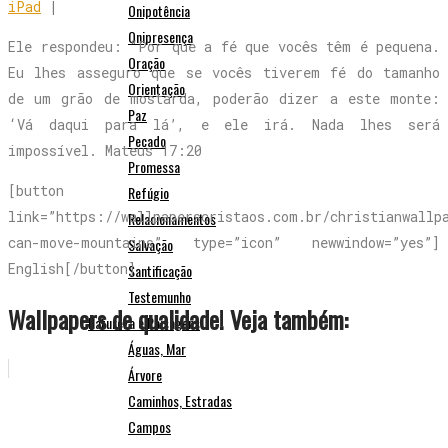
iPad
|
Onipotência
Onipresença
Ele respondeu: “Por que a fé que vocês têm é pequena.
Oração
Eu lhes asseguro que se vocês tiverem fé do tamanho
Orientação
de um grão de mostarda, poderão dizer a este monte:
Paz
‘Vá daqui para lá’, e ele irá. Nada lhes será
Pecado
impossível. Mateus 17:20
Promessa
[button
Refúgio
link=”https://wallpaperscristaos.com.br/christianwallp
Relacionamentos
can-move-mountains” type=”icon” newwindow=”yes”]
Salvação
English[/button]
Santificação
Testemunho
Wallpapers de qualidade! Veja também:
Natureza e Paisagens
Águas, Mar
Árvore
Caminhos, Estradas
Campos