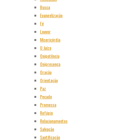
Busca
Evangelização
Fé
Louvor
Misericórdia
O Juízo
Onipotência
Onipresença
Oração
Orientação
Paz
Pecado
Promessa
Refúgio
Relacionamentos
Salvação
Santificação