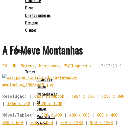
Contribua!
Dicas
Direitos Autorais
Divulgue
O autor
A Fé Move Montanhas
Wallpapers
Fé
,
HD
,
Mateus
,
Montanhas
,
Wallpapers >
-
17/07/2013
Temas
Ansiedade
Busca
Evangelização
Resolução:
|
Capa Facebook
|
1024 x 768
|
1280 x 800
Fé
|
1366 x 768
|
1920 x 1200
|
Louvor
Móvel/Tablet:
|
320 x 480
|
480 x 800
|
800 x 480
|
Misericórdia
800 x 600
|
768 x 1024
|
720 x 1280
|
960 x 1203
|
O Juízo