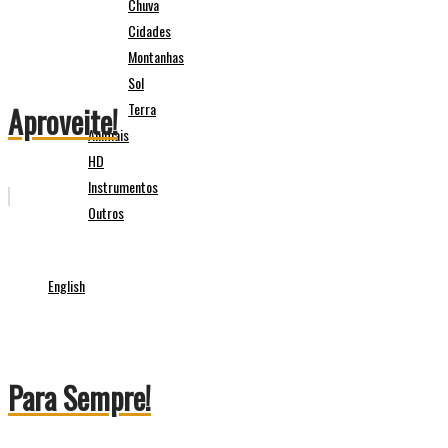
Chuva
Cidades
Montanhas
Sol
Terra
Aproveite!
Animais
HD
Instrumentos
Outros
English
Para Sempre!