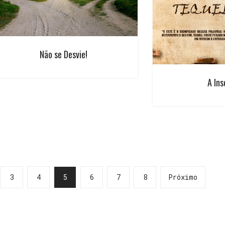
Não se Desvie!
A Ins
3
4
5
6
7
8
Próximo