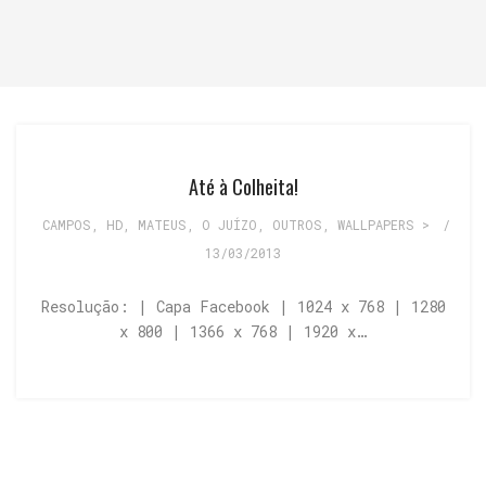
Até à Colheita!
CAMPOS
,
HD
,
MATEUS
,
O JUÍZO
,
OUTROS
,
WALLPAPERS >
/
13/03/2013
Resolução: | Capa Facebook | 1024 x 768 | 1280
x 800 | 1366 x 768 | 1920 x…