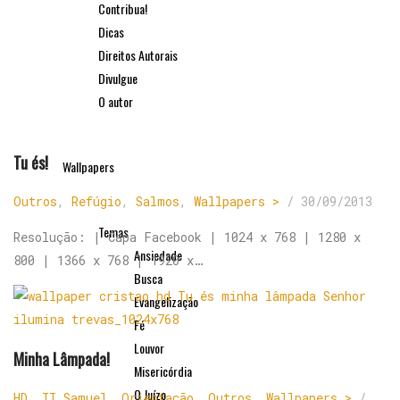
Contribua!
Dicas
Direitos Autorais
Divulgue
O autor
Tu és!
Wallpapers
Outros
,
Refúgio
,
Salmos
,
Wallpapers >
/
30/09/2013
Temas
Resolução: | Capa Facebook | 1024 x 768 | 1280 x
Ansiedade
800 | 1366 x 768 | 1920 x…
Busca
Evangelização
Fé
Louvor
Minha Lâmpada!
Misericórdia
O Juízo
HD
,
II Samuel
,
Orientação
,
Outros
,
Wallpapers >
/