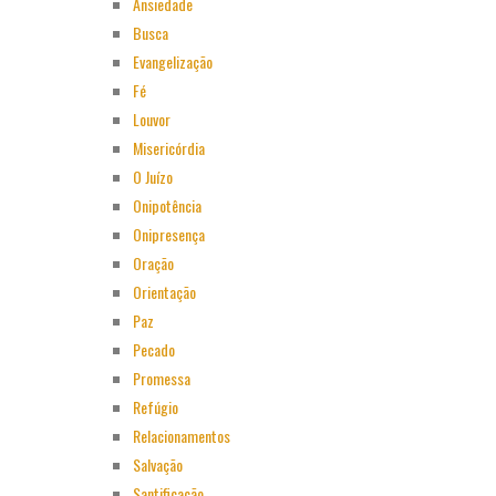
Ansiedade
Busca
Evangelização
Fé
Louvor
Misericórdia
O Juízo
Onipotência
Onipresença
Oração
Orientação
Paz
Pecado
Promessa
Refúgio
Relacionamentos
Salvação
Santificação