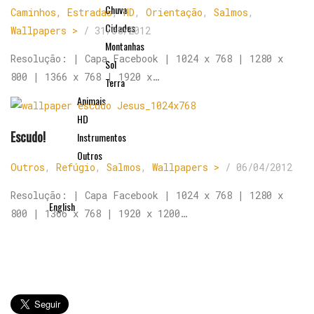
Chuva
Caminhos, Estradas
,
HD
,
Orientação
,
Salmos
,
Cidades
Wallpapers >
/
31/08/2012
Montanhas
Resolução: | Capa Facebook | 1024 x 768 | 1280 x
Sol
800 | 1366 x 768 | 1920 x…
Terra
Animais
HD
Escudo!
Instrumentos
Outros
Outros
,
Refúgio
,
Salmos
,
Wallpapers >
/
06/04/2012
Resolução: | Capa Facebook | 1024 x 768 | 1280 x
English
800 | 1366 x 768 | 1920 x 1200…