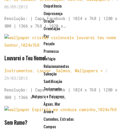
Onipotência
06/09/2013
Onipresença
Resolução: | Capa Facebook | 1024 x 768 | 1280 x
Oração
800 | 1366 x 768 | 1920 x…
Orientação
Paz
Pecado
Promessa
Louvarei o Teu Nome!
Refúgio
Relacionamentos
Instrumentos
,
Louvor
,
Salmos
,
Wallpapers >
/
Salvação
29/03/2013
Santificação
Testemunho
Resolução: | Capa Facebook | 1024 x 768 | 1280 x
Natureza e Paisagens
800 | 1366 x 768 | 1920 x…
Águas, Mar
Árvore
Caminhos, Estradas
Sem Rumo?
Campos