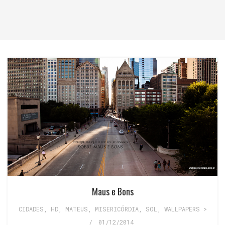
Maus e Bons
CIDADES
,
HD
,
MATEUS
,
MISERICÓRDIA
,
SOL
,
WALLPAPERS >
/
01/12/2014