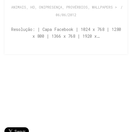
ANIMAIS
,
HD
,
ONIPRESENÇA
,
PROVÉRBIOS
,
WALLPAPERS >
/
06/06/2012
Resolução: | Capa Facebook | 1024 x 768 | 1280
x 800 | 1366 x 768 | 1920 x…