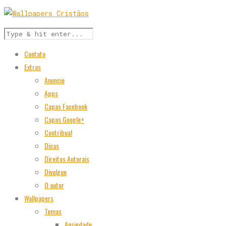
Contato
Extras
Anuncie
Apps
Capas Facebook
Capas Google+
Contribua!
Dicas
Direitos Autorais
Divulgue
O autor
Wallpapers
Temas
Ansiedade