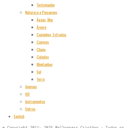
Testemunho
Natureza e Paisagens
Águas, Mar
Árvore
Caminhos, Estradas
Campos
Chuva
Cidades
Montanhas
Sol
Terra
Animais
HD
Instrumentos
Outros
English
© Copyright 2011- 2025 Wallpapers Cristãos - Todos os