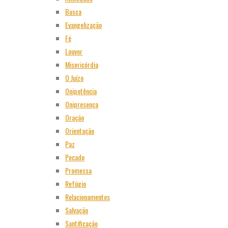
Busca
Evangelização
Fé
Louvor
Misericórdia
O Juízo
Onipotência
Onipresença
Oração
Orientação
Paz
Pecado
Promessa
Refúgio
Relacionamentos
Salvação
Santificação