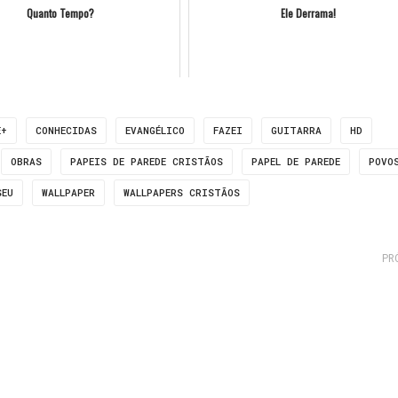
Quanto Tempo?
Ele Derrama!
E+
CONHECIDAS
EVANGÉLICO
FAZEI
GUITARRA
HD
OBRAS
PAPEIS DE PAREDE CRISTÃOS
PAPEL DE PAREDE
POVO
SEU
WALLPAPER
WALLPAPERS CRISTÃOS
PR