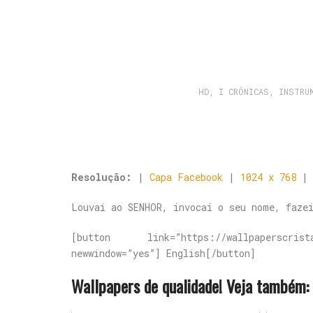
HD
,
I CRÔNICAS
,
INSTRU
Resolução:
|
Capa Facebook
|
1024 x 768
Louvai ao SENHOR, invocai o seu nome, fazei
[button link=”https://wallpaperscrista
newwindow=”yes”] English[/button]
Wallpapers de qualidade! Veja também: