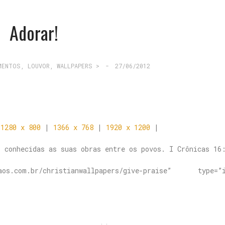
Adorar!
MENTOS
,
LOUVOR
,
WALLPAPERS >
-
27/06/2012
|
1280 x 800
|
1366 x 768
|
1920 x 1200
|
 conhecidas as suas obras entre os povos. I Crônicas 16
os.com.br/christianwallpapers/give-praise” type=”i