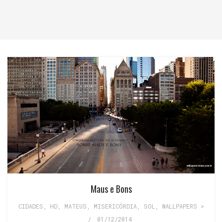
Maus e Bons
CIDADES
,
HD
,
MATEUS
,
MISERICÓRDIA
,
SOL
,
WALLPAPERS >
/
01/12/2014