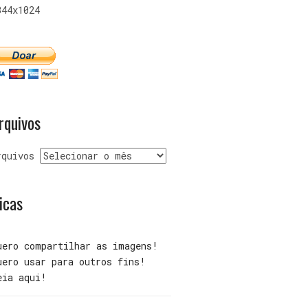
344x1024
rquivos
rquivos
icas
uero compartilhar as imagens!
uero usar para outros fins!
eia aqui!