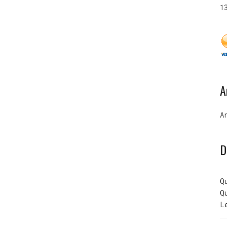
1
A
A
D
Q
Q
L