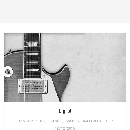
Digno!
INSTRUMENTOS
,
LOUVOR
,
SALMOS
,
WALLPAPERS >
/
18/12/2015