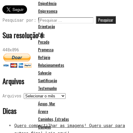
Onipotência
Onipresença
Oração
Pesquisar por:
Orientação
Sua resolução é:
Paz
Pecado
Promessa
448x896
Refúgio
Relacionamentos
Salvação
Arquivos
Santificação
Testemunho
Natureza e Paisagens
Arquivos
Águas, Mar
Dicas
Árvore
Caminhos, Estradas
Quero compartilhar as imagens! Quero usar para
Campos