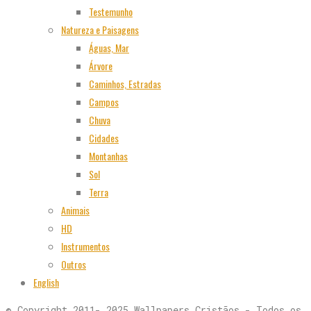
Testemunho
Natureza e Paisagens
Águas, Mar
Árvore
Caminhos, Estradas
Campos
Chuva
Cidades
Montanhas
Sol
Terra
Animais
HD
Instrumentos
Outros
English
© Copyright 2011- 2025 Wallpapers Cristãos - Todos os