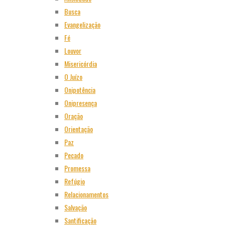
Busca
Evangelização
Fé
Louvor
Misericórdia
O Juízo
Onipotência
Onipresença
Oração
Orientação
Paz
Pecado
Promessa
Refúgio
Relacionamentos
Salvação
Santificação