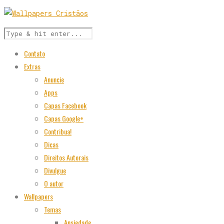
Contato
Extras
Anuncie
Apps
Capas Facebook
Capas Google+
Contribua!
Dicas
Direitos Autorais
Divulgue
O autor
Wallpapers
Temas
Ansiedade