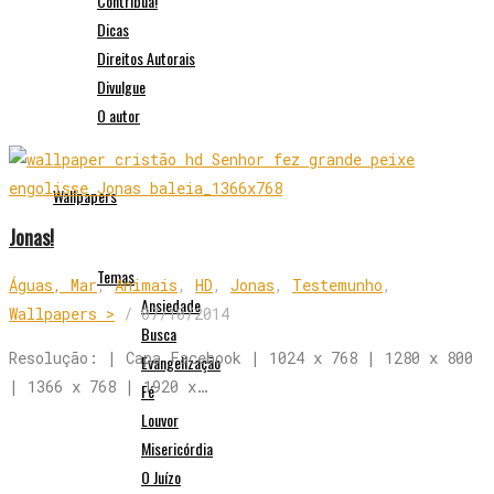
Contribua!
Dicas
Direitos Autorais
Divulgue
O autor
Wallpapers
Jonas!
Temas
Águas, Mar
,
Animais
,
HD
,
Jonas
,
Testemunho
,
Ansiedade
Wallpapers >
/
07/10/2014
Busca
Resolução: | Capa Facebook | 1024 x 768 | 1280 x 800
Evangelização
| 1366 x 768 | 1920 x…
Fé
Louvor
Misericórdia
O Juízo