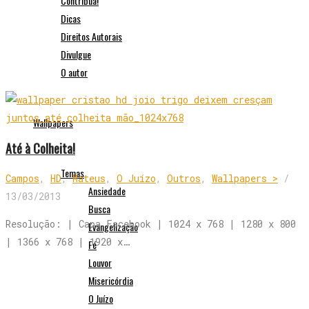
Contribua!
Dicas
Direitos Autorais
Divulgue
O autor
Wallpapers
Até à Colheita!
Temas
Campos
,
HD
,
Mateus
,
O Juízo
,
Outros
,
Wallpapers >
/
Ansiedade
13/03/2013
Busca
Resolução: | Capa Facebook | 1024 x 768 | 1280 x 800
Evangelização
| 1366 x 768 | 1920 x…
Fé
Louvor
Misericórdia
O Juízo