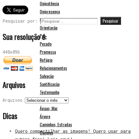
Onipotência
Onipresença
Oração
Pesquisar por:
Orientação
Sua resolução é:
Paz
Pecado
Promessa
448x896
Refúgio
Relacionamentos
Salvação
Arquivos
Santificação
Testemunho
Natureza e Paisagens
Arquivos
Águas, Mar
Dicas
Árvore
Caminhos, Estradas
Quero compartilhar as imagens! Quero usar para
Campos