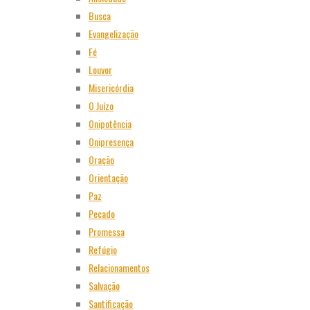
Busca
Evangelização
Fé
Louvor
Misericórdia
O Juízo
Onipotência
Onipresença
Oração
Orientação
Paz
Pecado
Promessa
Refúgio
Relacionamentos
Salvação
Santificação