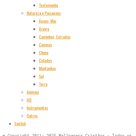
Testemunho
Natureza e Paisagens
Águas, Mar
Árvore
Caminhos, Estradas
Campos
Chuva
Cidades
Montanhas
Sol
Terra
Animais
HD
Instrumentos
Outros
English
© Copyright 2011- 2025 Wallpapers Cristãos - Todos os