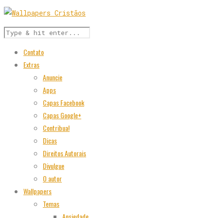
Contato
Extras
Anuncie
Apps
Capas Facebook
Capas Google+
Contribua!
Dicas
Direitos Autorais
Divulgue
O autor
Wallpapers
Temas
Ansiedade