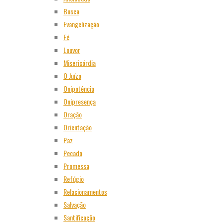
Busca
Evangelização
Fé
Louvor
Misericórdia
O Juízo
Onipotência
Onipresença
Oração
Orientação
Paz
Pecado
Promessa
Refúgio
Relacionamentos
Salvação
Santificação