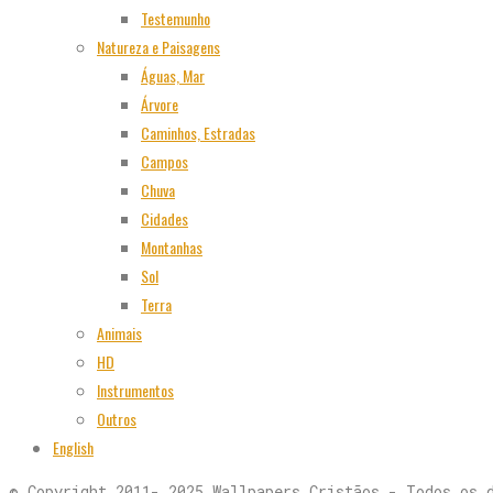
Testemunho
Natureza e Paisagens
Águas, Mar
Árvore
Caminhos, Estradas
Campos
Chuva
Cidades
Montanhas
Sol
Terra
Animais
HD
Instrumentos
Outros
English
© Copyright 2011- 2025 Wallpapers Cristãos - Todos os 