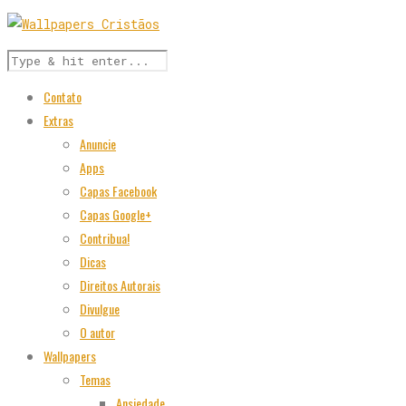
Contato
Extras
Anuncie
Apps
Capas Facebook
Capas Google+
Contribua!
Dicas
Direitos Autorais
Divulgue
O autor
Wallpapers
Temas
Ansiedade