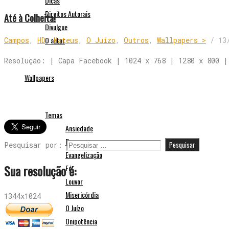
Dicas
Direitos Autorais
Até à Colheita!
Divulgue
O autor
Campos
,
HD
,
Mateus
,
O Juízo
,
Outros
,
Wallpapers >
/
13
Resolução: | Capa Facebook | 1024 x 768 | 1280 x 800 |
Wallpapers
Temas
Ansiedade
Busca
Pesquisar por:
Evangelização
Sua resolução é:
Fé
Louvor
Misericórdia
1344x1024
O Juízo
Onipotência