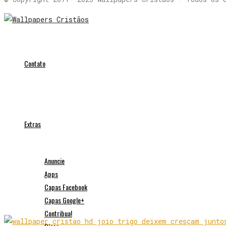
Contato
Extras
Anuncie
Apps
Capas Facebook
Capas Google+
Contribua!