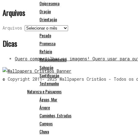
Onipresença
Arquivos
Oração
Orientação
Paz
Arquivos
Pecado
Dicas
Promessa
Refúgio
Quero compartilhar as imagens! Quero usar para ou
Relacionamentos
Salvação
Santificação
© Copyright 2011- 2025 Wallpapers Cristãos - Todos os 
Testemunho
Natureza e Paisagens
Águas, Mar
Árvore
Caminhos, Estradas
Campos
Chuva